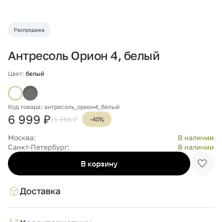
Распродажа
Антресоль Орион 4, белый
Цвет:
белый
Код товара: антресоль_орион4_белый
6 999 ₽
11 665 ₽
-40%
Москва:
В наличии
Санкт-Петербург:
В наличии
В корзину
Доба
в
избр
Доставка