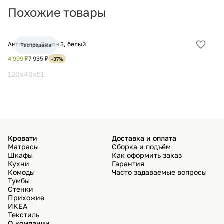
Похожие товары
Антресоль Орион 3, белый
Шк
Распродажа
Добав
в
4 999 ₽
7 935 ₽
16
-37%
избра
120х40х51
17
Кровати
Доставка и оплата
Матрасы
Сборка и подъём
Шкафы
Как оформить заказ
Кухни
Гарантия
Комоды
Часто задаваемые вопросы
Тумбы
Стенки
Прихожие
ИКЕА
Текстиль
О компании