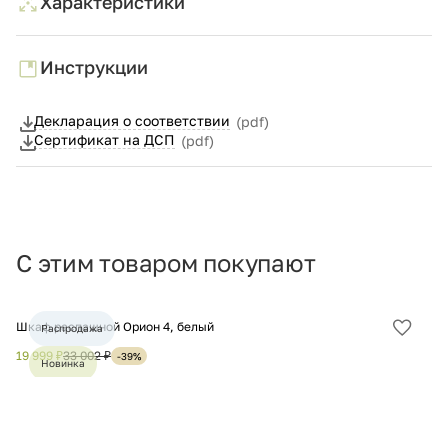
Характеристики
Инструкции
Декларация о соответствии
(pdf)
Сертификат на ДСП
(pdf)
С этим товаром покупают
Шкаф распашной Орион 4, белый
Шк
Распродажа
Добав
в
19 999 ₽
33 002 ₽
15
-39%
Новинка
избра
Хит