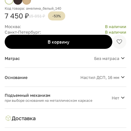
Код товара: амелина_белый_140
7 450 ₽
15 851 ₽
-53%
Москва:
В наличии
Санкт-Петербург:
В наличии
В корзину
Доба
в
избр
Матрас
Без матраса
Основание
Настил ДСП, 16 мм
Подъемный механизм
Нет
при выборе основания на металлическом каркасе
Доставка