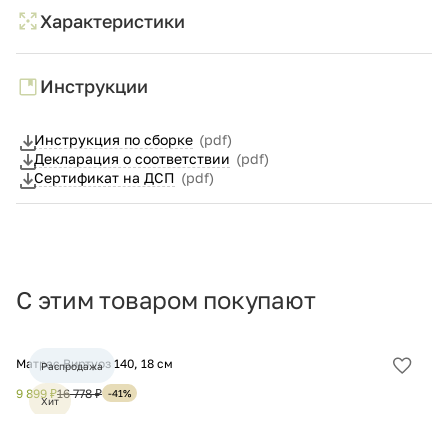
Характеристики
Инструкции
Инструкция по сборке
(pdf)
Декларация о соответствии
(pdf)
Сертификат на ДСП
(pdf)
С этим товаром покупают
Матрас Виртуоз 140, 18 см
Ма
Распродажа
Добав
в
9 899 ₽
16 778 ₽
14
-41%
Хит
избра