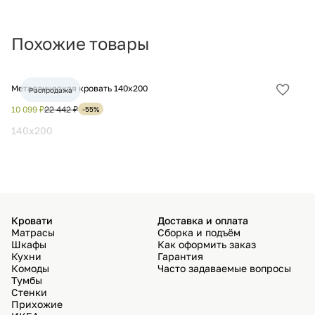
Похожие товары
Металлическая кровать 140х200
Кр
Распродажа
Добав
в
10 099 ₽
22 442 ₽
9 
-55%
избра
140x200
1
Кровати
Доставка и оплата
Матрасы
Сборка и подъём
Шкафы
Как оформить заказ
Кухни
Гарантия
Комоды
Часто задаваемые вопросы
Тумбы
Стенки
Прихожие