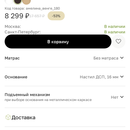
Код товара: амелина_венге_180
8 299 ₽
17 657 ₽
-53%
Москва:
В наличии
Санкт-Петербург:
В наличии
В корзину
Доба
в
избр
Матрас
Без матраса
Основание
Настил ДСП, 16 мм
Подъемный механизм
Нет
при выборе основания на металлическом каркасе
Доставка