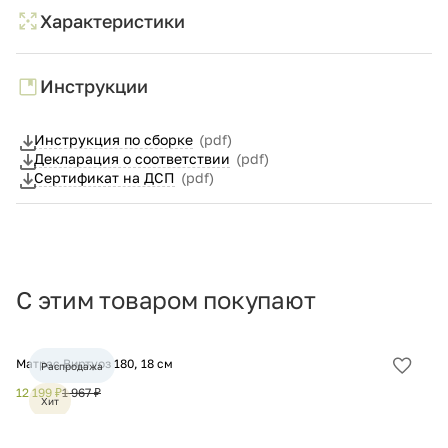
Характеристики
Инструкции
Инструкция по сборке
(pdf)
Декларация о соответствии
(pdf)
Сертификат на ДСП
(pdf)
С этим товаром покупают
Матрас Виртуоз 180, 18 см
Ма
Распродажа
Добав
в
12 199 ₽
1 967 ₽
16
Хит
избра