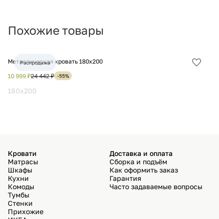
Похожие товары
Металлическая кровать 180х200
Кр
Распродажа
Добав
в
10 999 ₽
24 442 ₽
11
-55%
избра
180x200
1
Кровати
Доставка и оплата
Матрасы
Сборка и подъём
Шкафы
Как оформить заказ
Кухни
Гарантия
Комоды
Часто задаваемые вопросы
Тумбы
Стенки
Прихожие