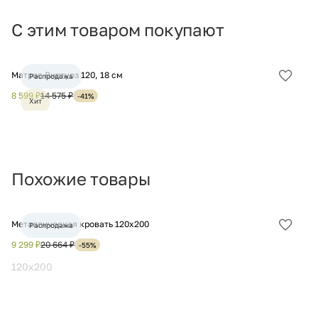
С этим товаром покупают
Матрас Виртуоз 120, 18 см
Ма
Распродажа
Добав
в
8 599 ₽
14 575 ₽
12
-41%
Хит
избра
Похожие товары
Металлическая кровать 120х200
Кр
Распродажа
Добав
в
9 299 ₽
20 664 ₽
6 
-55%
избра
120x200
1