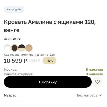
Распродажа
Кровать Амелина с ящиками 120,
венге
Цвет:
венге
Код товара: амелина_ящ_венге_120
10 599 ₽
17 964 ₽
-41%
Москва:
В наличии
Санкт-Петербург:
В наличии
В корзину
Доба
в
избр
Матрас
Без матраса