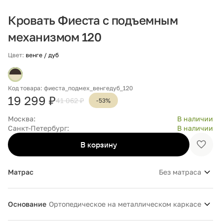
Кровать Фиеста с подъемным
механизмом 120
Цвет:
венге / дуб
Код товара: фиеста_подмех_венгедуб_120
19 299 ₽
41 062 ₽
-53%
Москва:
В наличии
Санкт-Петербург:
В наличии
В корзину
Доба
в
избр
Матрас
Без матраса
Основание
Ортопедическое на металлическом каркасе