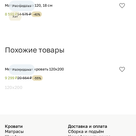
Матрас Виртуоз 120, 18 см
Ма
Распродажа
Добав
в
8 599 ₽
14 575 ₽
12
-41%
Хит
избра
Похожие товары
Металлическая кровать 120х200
Кр
Распродажа
Добав
в
9 299 ₽
20 664 ₽
6 
-55%
избра
120x200
1
Кровати
Доставка и оплата
Матрасы
Сборка и подъём