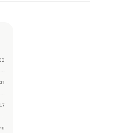
00
СП
17
ма