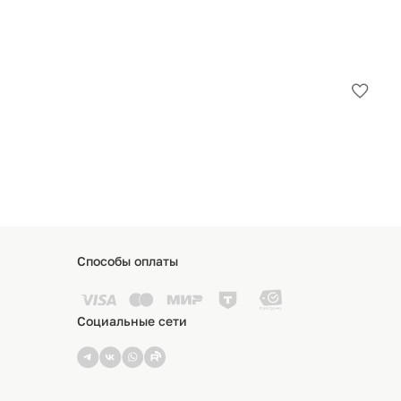
Кр
Добав
в
11
избра
1
Способы оплаты
Социальные сети