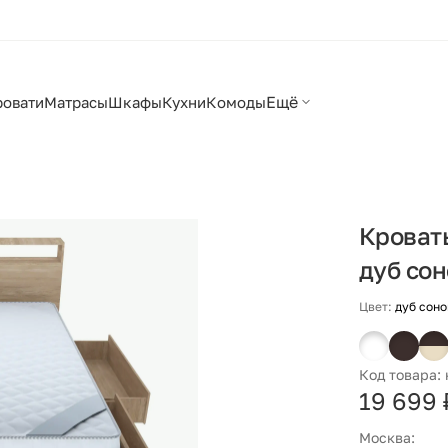
Ещё
ровати
Матрасы
Шкафы
Кухни
Комоды
Кровать
дуб со
Цвет:
дуб сон
Код товара:
19 699 
Москва: