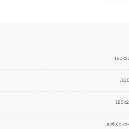
180х2
ЛД
186х2
дуб соно