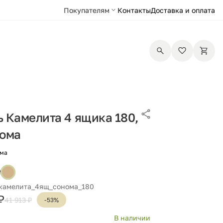
Покупателям
Контакты
Доставка и оплата
 Камелита 4 ящика 180,
нома
ома
 камелита_4ящ_сонома_180
₽
41 913 ₽
-53%
В наличии