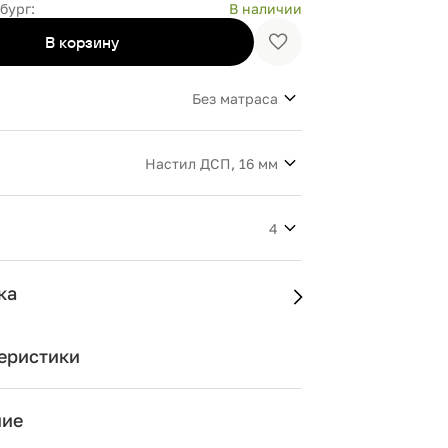
бург:
В наличии
В корзину
Добавить
в
избранное
Без матраса
Настил ДСП, 16 мм
4
ка
еристики
ние