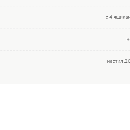
с 4 ящика
н
настил Д