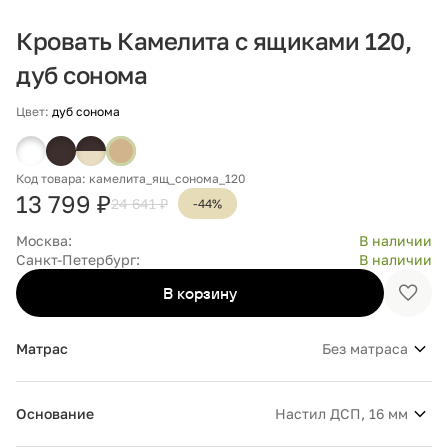
Кровать Камелита с ящиками 120,
дуб сонома
Цвет:
дуб сонома
Код товара: камелита_ящ_сонома_120
13 799 ₽
24 641 ₽
-44%
Москва:
В наличии
Санкт-Петербург:
В наличии
В корзину
Доба
в
избр
Матрас
Без матраса
Основание
Настил ДСП, 16 мм