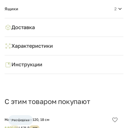
Ящики
2
Доставка
Характеристики
Инструкции
С этим товаром покупают
Матрас Виртуоз 120, 18 см
Ма
Распродажа
Добав
в
8 599 ₽
14 575 ₽
12
-41%