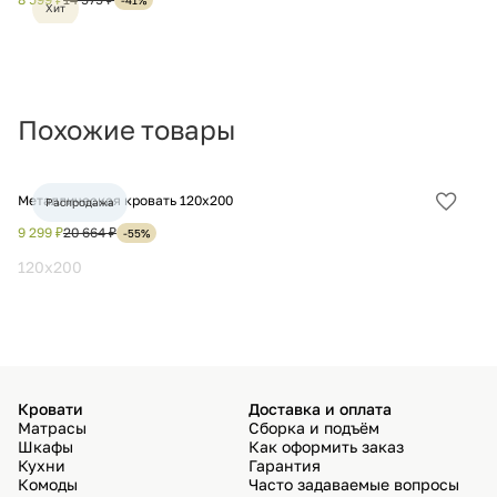
Хит
избра
Похожие товары
Металлическая кровать 120х200
Кр
Распродажа
Добав
в
9 299 ₽
20 664 ₽
6 
-55%
избра
120x200
1
Кровати
Доставка и оплата
Матрасы
Сборка и подъём
Шкафы
Как оформить заказ
Кухни
Гарантия
Комоды
Часто задаваемые вопросы