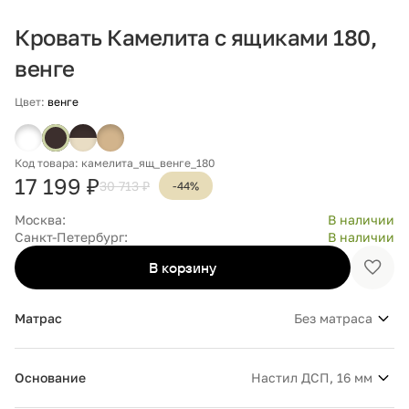
Кровать Камелита с ящиками 180,
венге
Цвет:
венге
Код товара: камелита_ящ_венге_180
17 199 ₽
30 713 ₽
-44%
Москва:
В наличии
Санкт-Петербург:
В наличии
В корзину
Доба
в
избр
Матрас
Без матраса
Основание
Настил ДСП, 16 мм