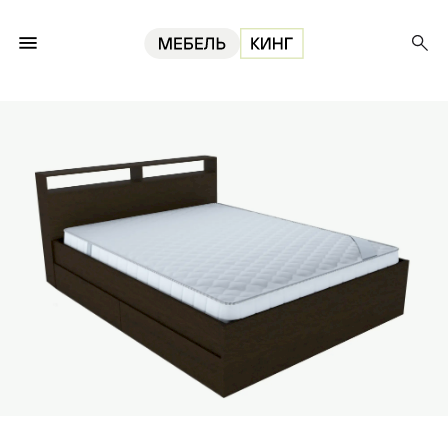
Главная
Кровати
Кровать Камелита с ящиками 180, венге