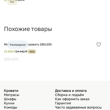
Хит
избра
Похожие товары
Металлическая кровать 180х200
Кр
Распродажа
Добав
в
10 999 ₽
24 442 ₽
11
-55%
избра
180x200
1
Кровати
Доставка и оплата
Матрасы
Сборка и подъём
Шкафы
Как оформить заказ
Кухни
Гарантия
Комоды
Часто задаваемые вопросы