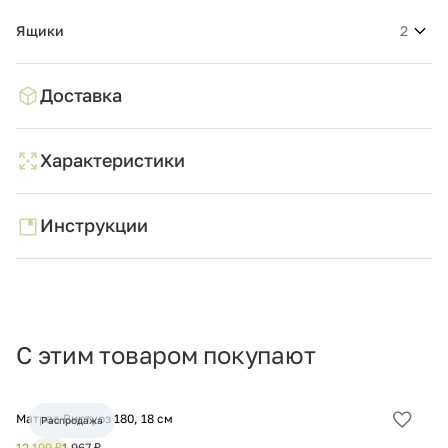
Ящики
2
Доставка
Характеристики
Инструкции
С этим товаром покупают
Матрас Виртуоз 180, 18 см
Ма
Распродажа
Добав
в
12 199 ₽
1 967 ₽
16