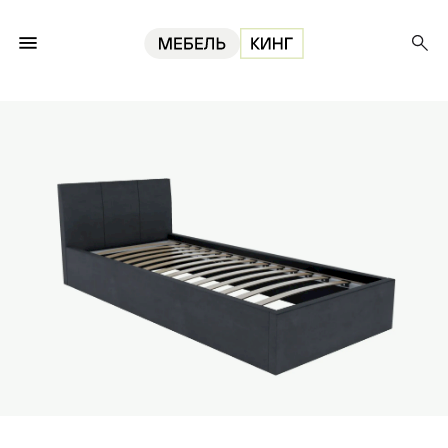
Главная
Кровати
Кровать Лагуна 90, велюр графит