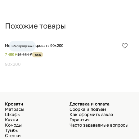
Похожие товары
Металлическая кровать 90х200
Де
Распродажа
Добав
в
7 499 ₽
16 664 ₽
23
-55%
избра
90х200
Кровати
Доставка и оплата
Матрасы
Сборка и подъём
Шкафы
Как оформить заказ
Кухни
Гарантия
Комоды
Часто задаваемые вопросы
Тумбы
Стенки