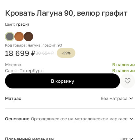
Кровать Лагуна 90, велюр графит
Цвет:
графит
Код товара: лагуна_графит_90
18 699 ₽
30 654 ₽
-39%
Москва:
В наличии
Санкт-Петербург:
В наличии
В корзину
Доба
в
избр
Матрас
Без матраса
Основание
Ортопедическое на металлическом каркасе
Подъемный механизм
Нет