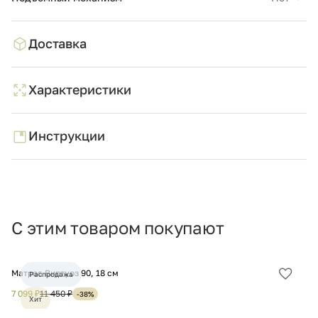
Доставка
Характеристики
Инструкции
С этим товаром покупают
Матрас Виртуоз 90, 18 см
Ма
Распродажа
Добав
в
7 099 ₽
11 450 ₽
7 
-38%
Хит
избра