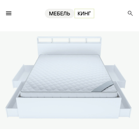
Главная
Кровати
Кровать Саломея 4 ящика 180, белая