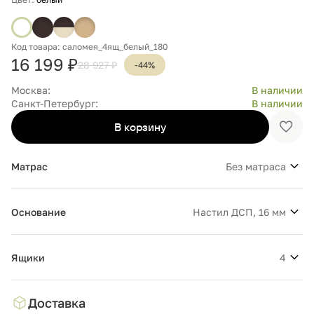
Код товара: саломея_4ящ_белый_180
16 199 ₽
28 927 ₽
-44%
Москва:
В наличии
Санкт-Петербург:
В наличии
В корзину
Доба
в
избр
Матрас
Без матраса
Основание
Настил ДСП, 16 мм
Ящики
4
Доставка