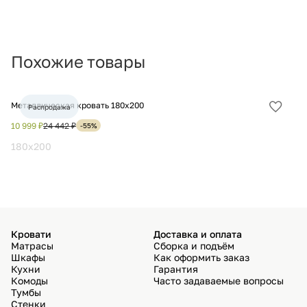
Похожие товары
Металлическая кровать 180х200
Кр
Распродажа
Добав
в
10 999 ₽
24 442 ₽
11
-55%
избра
180x200
1
Кровати
Доставка и оплата
Матрасы
Сборка и подъём
Шкафы
Как оформить заказ
Кухни
Гарантия
Комоды
Часто задаваемые вопросы
Тумбы
Стенки