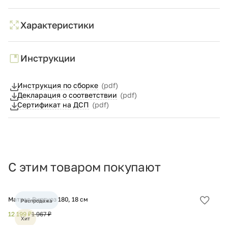
Характеристики
Инструкции
Инструкция по сборке
(pdf)
Декларация о соответствии
(pdf)
Сертификат на ДСП
(pdf)
С этим товаром покупают
Матрас Виртуоз 180, 18 см
Ма
Распродажа
Добав
в
12 199 ₽
1 967 ₽
16
Хит
избра