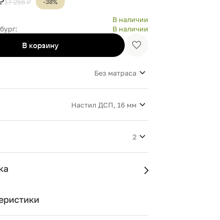
₽
17 256 ₽
-38%
В наличии
бург:
В наличии
В корзину
Добавить
в
избранное
Без матраса
Настил ДСП, 16 мм
2
ка
еристики