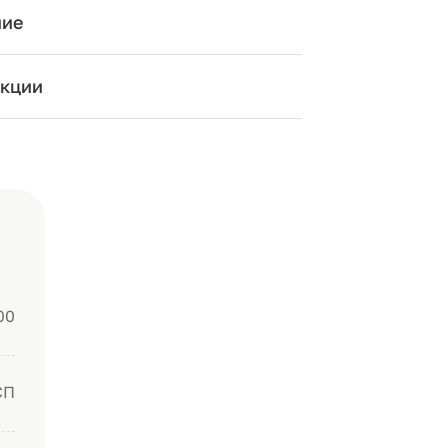
ние
кции
00
СП