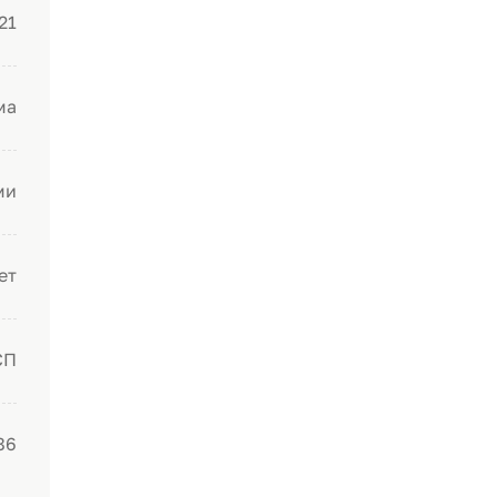
21
ма
ми
ет
СП
86