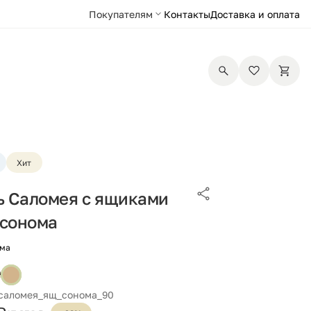
Покупателям
Контакты
Доставка и оплата
Хит
ь Саломея с ящиками
 сонома
ома
 саломея_ящ_сонома_90