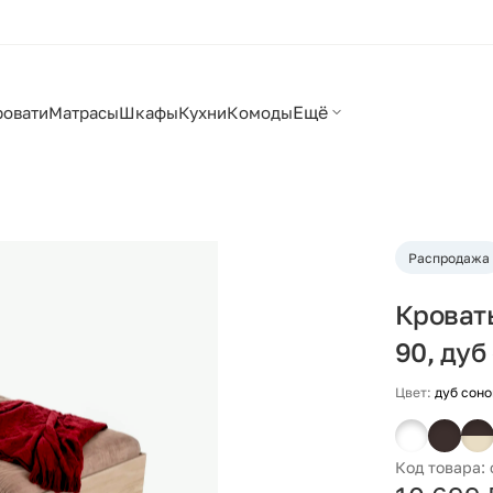
Ещё
ровати
Матрасы
Шкафы
Кухни
Комоды
Распродажа
Кроват
90, дуб
Цвет:
дуб сон
Код товара: