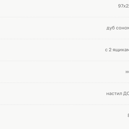
97х2
дуб соно
с 2 ящика
н
настил Д