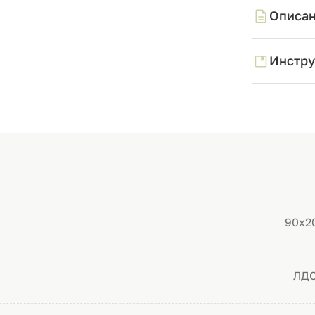
Описа
Инстру
90х2
ЛД