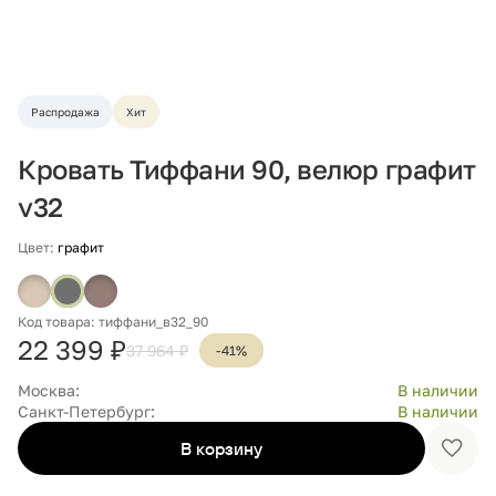
Распродажа
Хит
Кровать Тиффани 90, велюр графит
v32
Цвет:
графит
Код товара: тиффани_в32_90
22 399 ₽
37 964 ₽
-41%
Москва:
В наличии
Санкт-Петербург:
В наличии
В корзину
Доба
в