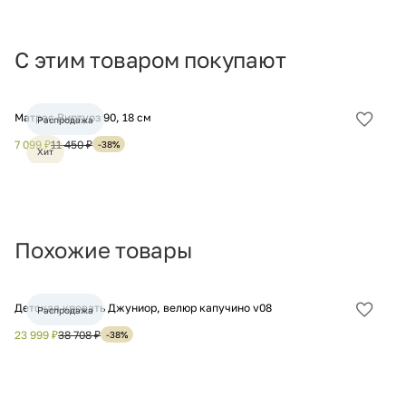
С этим товаром покупают
Матрас Виртуоз 90, 18 см
Ма
Распродажа
Добав
в
7 099 ₽
11 450 ₽
7 
-38%
Хит
избра
Похожие товары
Детская кровать Джуниор, велюр капучино v08
Де
Распродажа
Добав
в
23 999 ₽
38 708 ₽
23
-38%
избра