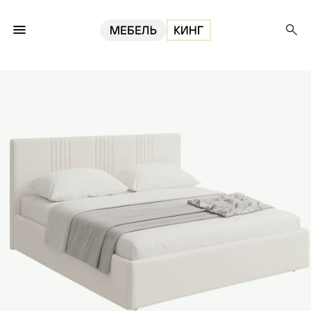
Главная
Кровати
Кровать Тиффани 120, велюр молочный v01