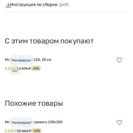
Инструкция по сборке
(pdf)
С этим товаром покупают
Матрас Виртуоз 120, 18 см
Ма
Распродажа
Добав
в
8 599 ₽
14 575 ₽
12
-41%
Хит
избра
Похожие товары
Металлическая кровать 120х200
Кр
Распродажа
Добав
в
9 299 ₽
20 664 ₽
6 
-55%