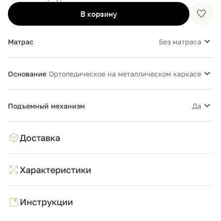
В корзину
Доба
в
избр
Матрас
Без матраса
Основание
Ортопедическое на металлическом каркасе
Подъемный механизм
Да
Доставка
Характеристики
Инструкции