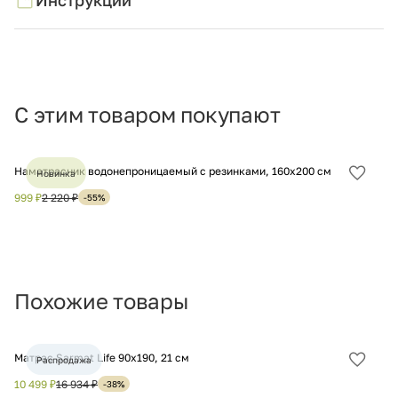
С этим товаром покупают
Наматрасник водонепроницаемый с резинками, 160х200 см
На
Новинка
Добав
в
999 ₽
2 220 ₽
1 
-55%
избра
Похожие товары
Матрас Sarmat Life 90х190, 21 см
Ма
Распродажа
Добав
в
10 499 ₽
16 934 ₽
12
-38%