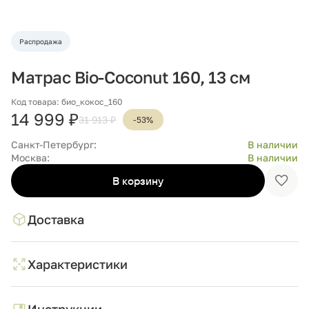
Распродажа
Матрас Bio-Coconut 160, 13 см
Код товара: био_кокос_160
14 999 ₽
31 913 ₽
-53%
Санкт-Петербург:
В наличии
Москва:
В наличии
В корзину
Доба
в
избр
Доставка
Характеристики
Инструкции