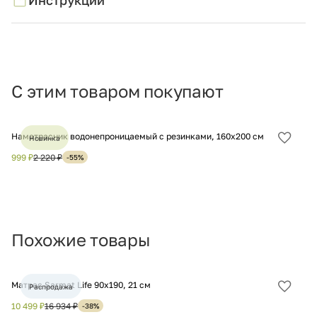
С этим товаром покупают
Наматрасник водонепроницаемый с резинками, 160х200 см
На
Новинка
Добав
в
999 ₽
2 220 ₽
1 
-55%
избра
Похожие товары
Матрас Sarmat Life 90х190, 21 см
Ма
Распродажа
Добав
в
10 499 ₽
16 934 ₽
12
-38%