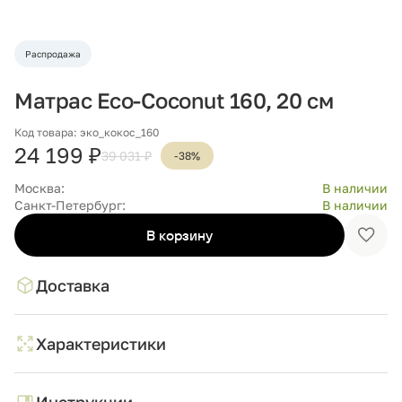
Распродажа
Матрас Eco-Coconut 160, 20 см
Код товара: эко_кокос_160
24 199 ₽
39 031 ₽
-38%
Москва:
В наличии
Санкт-Петербург:
В наличии
В корзину
Доба
в
избр
Доставка
Характеристики
Инструкции