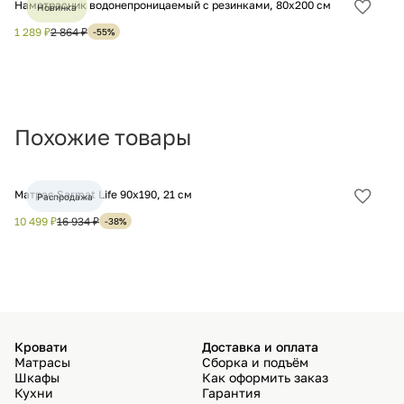
Наматрасник водонепроницаемый с резинками, 80х200 см
На
Новинка
Добав
в
1 289 ₽
2 864 ₽
99
-55%
избра
Похожие товары
Матрас Sarmat Life 90х190, 21 см
Ма
Распродажа
Добав
в
10 499 ₽
16 934 ₽
12
-38%
избра
Кровати
Доставка и оплата
Матрасы
Сборка и подъём
Шкафы
Как оформить заказ
Кухни
Гарантия