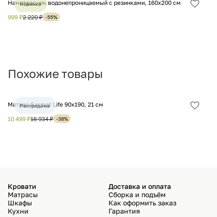
Наматрасник водонепроницаемый с резинками, 160х200 см
На
Новинка
Добав
в
999 ₽
2 220 ₽
1 
-55%
избра
Похожие товары
Матрас Sarmat Life 90х190, 21 см
Ма
Распродажа
Добав
в
10 499 ₽
16 934 ₽
12
-38%
избра
Кровати
Доставка и оплата
Матрасы
Сборка и подъём
Шкафы
Как оформить заказ
Кухни
Гарантия