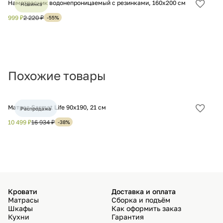
Наматрасник водонепроницаемый с резинками, 160х200 см
На
Новинка
Добав
в
999 ₽
2 220 ₽
1 
-55%
избра
Похожие товары
Матрас Sarmat Life 90х190, 21 см
Ма
Распродажа
Добав
в
10 499 ₽
16 934 ₽
12
-38%
избра
Кровати
Доставка и оплата
Матрасы
Сборка и подъём
Шкафы
Как оформить заказ
Кухни
Гарантия