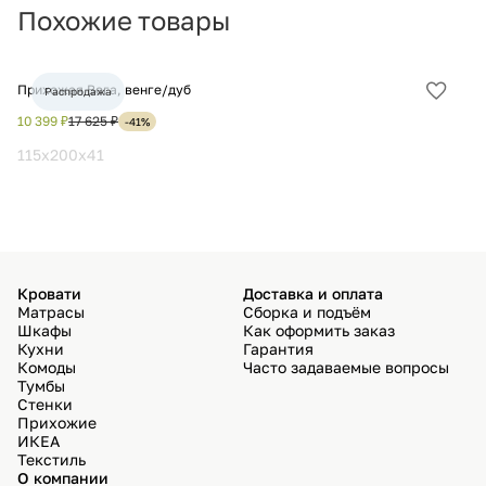
Похожие товары
Прихожая Вега, венге/дуб
Пр
Распродажа
Добав
в
10 399 ₽
17 625 ₽
10
-41%
избра
115x200x41
11
Кровати
Доставка и оплата
Матрасы
Сборка и подъём
Шкафы
Как оформить заказ
Кухни
Гарантия
Комоды
Часто задаваемые вопросы
Тумбы
Стенки
Прихожие
ИКЕА
Текстиль
О компании