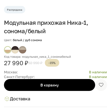
Распродажа
Модульная прихожая Ника-1,
сонома/белый
Цвет:
белый / дуб сонома
Код товара: модульная_ника_1_сономабелый
27 990 ₽
32 990 ₽
-15%
Москва:
В наличии
Санкт-Петербург:
В наличии
В корзину
Доба
в
избр
Доставка