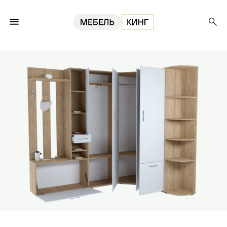
Главная
Прихожие
Модульная прихожая Ника-1, сонома/белый