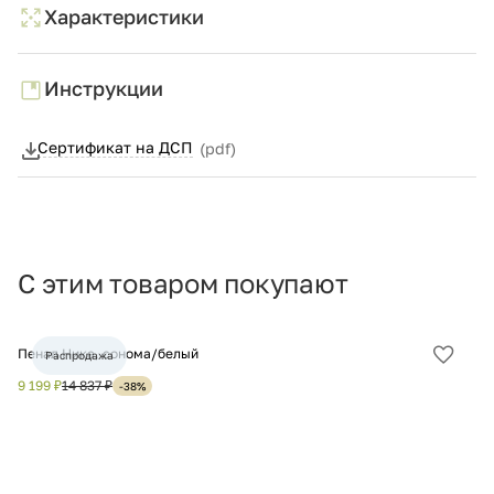
Характеристики
Инструкции
Сертификат на ДСП
(pdf)
С этим товаром покупают
Пенал Ника, сонома/белый
Уг
Распродажа
Добав
в
9 199 ₽
14 837 ₽
12
-38%
избра