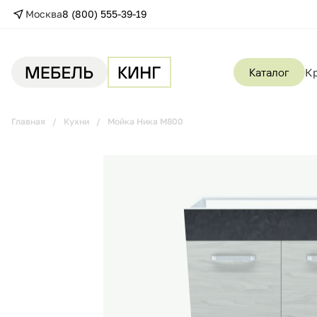
Москва
8 (800) 555-39-19
Каталог
К
Главная
Кухни
Мойка Ника М800