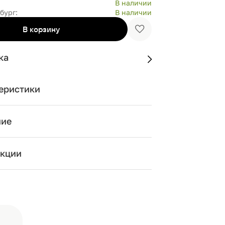
В наличии
бург:
В наличии
В корзину
Добавить
в
избранное
ка
еристики
ние
кции