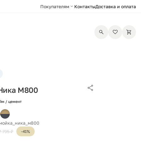
Покупателям
Контакты
Доставка и оплата
Ника М800
йм / цемент
 мойка_ника_м800
7 795 ₽
-41%