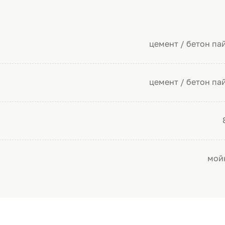
цемент / бетон па
цемент / бетон па
мой