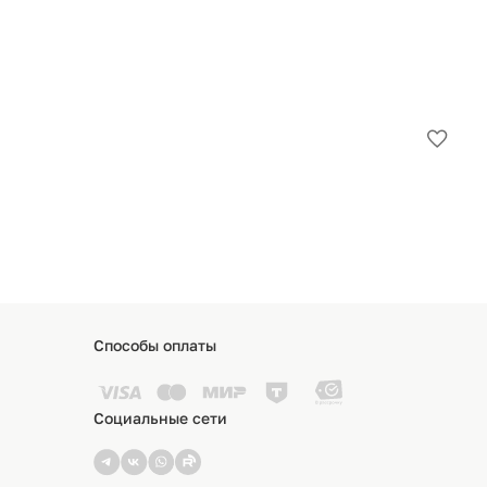
Ор
Добав
в
7 
избра
1
Способы оплаты
Социальные сети