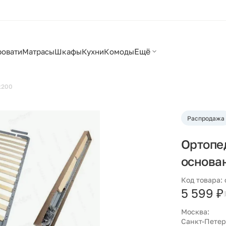
Ещё
ровати
Матрасы
Шкафы
Кухни
Комоды
х200
Распродажа
Ортопе
основа
Код товара:
5 599 ₽
Москва:
Санкт-Петер