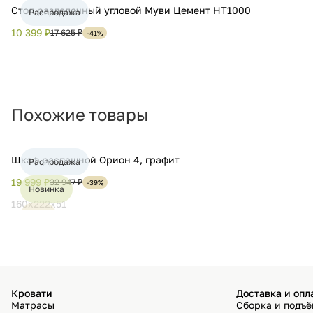
Стол разделочный угловой Муви Цемент НТ1000
Распродажа
10 399 ₽
17 625 ₽
-41%
Похожие товары
Шкаф распашной Орион 4, графит
Распродажа
19 999 ₽
32 947 ₽
-39%
Новинка
160х222х51
Хит
Кровати
Доставка и опл
Матрасы
Сборка и подъ