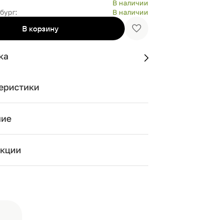
В наличии
бург:
В наличии
В корзину
Добавить
в
избранное
ка
еристики
ние
кции