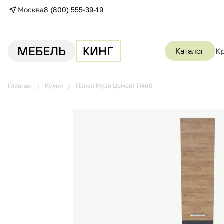
Москва
8 (800) 555-39-19
Каталог
К
Главная
Кухни
Пенал Муви Цемент П400