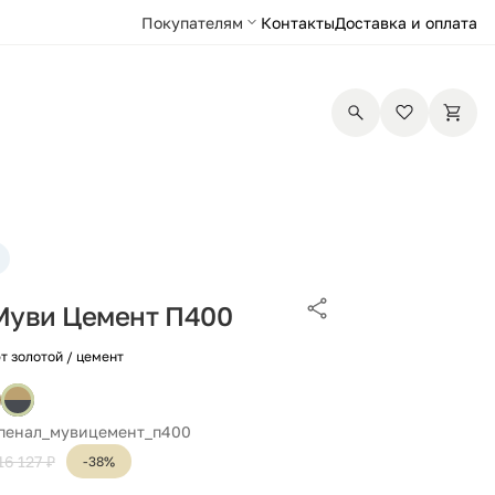
Покупателям
Контакты
Доставка и оплата
Муви Цемент П400
т золотой / цемент
 пенал_мувицемент_п400
16 127 ₽
-38%