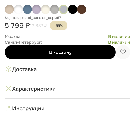
Код товара: пб_candies_серый7
5 799 ₽
12 887 ₽
-55%
Москва:
В наличии
Санкт-Петербург:
В наличии
В корзину
Доба
в
избр
Доставка
Характеристики
Инструкции