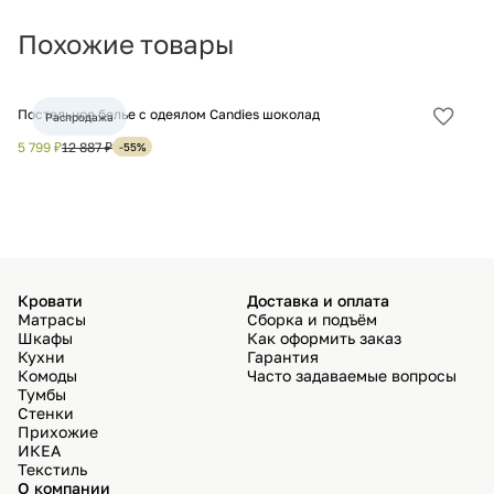
Похожие товары
Постельное белье с одеялом Candies шоколад
По
Распродажа
Добав
в
5 799 ₽
12 887 ₽
5 
-55%
избра
Кровати
Доставка и оплата
Матрасы
Сборка и подъём
Шкафы
Как оформить заказ
Кухни
Гарантия
Комоды
Часто задаваемые вопросы
Тумбы
Стенки
Прихожие
ИКЕА
Текстиль
О компании