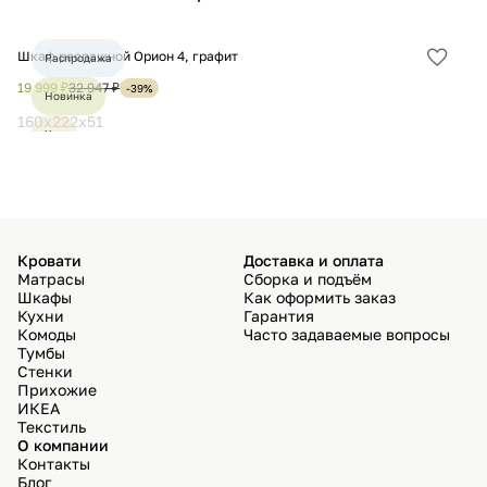
Шкаф распашной Орион 4, графит
Шк
Распродажа
Добав
в
19 999 ₽
32 947 ₽
19
-39%
Новинка
избра
160х222х51
16
Хит
Кровати
Доставка и оплата
Матрасы
Сборка и подъём
Шкафы
Как оформить заказ
Кухни
Гарантия
Комоды
Часто задаваемые вопросы
Тумбы
Стенки
Прихожие
ИКЕА
Текстиль
О компании
Контакты
Блог