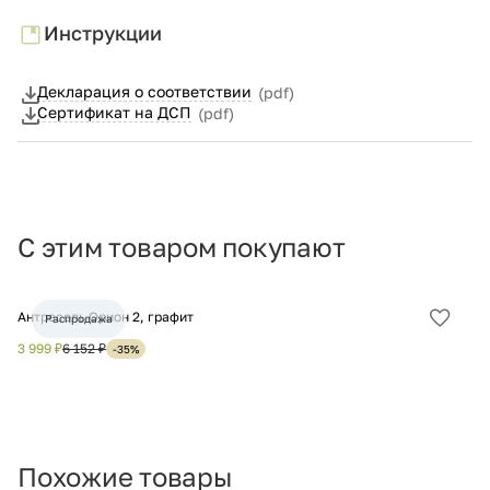
Инструкции
Декларация о соответствии
(pdf)
Сертификат на ДСП
(pdf)
С этим товаром покупают
Антресоль Орион 2, графит
Кр
Распродажа
Добав
в
3 999 ₽
6 152 ₽
11
-35%
избра
Похожие товары