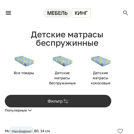
Главная
Матрасы
Детские матрасы
Детские матрасы беспружинные
Детские матрасы
беспружинные
Все товары
Детские
Детские
матрасы
матрасы
беспружинные
кокосовые
Фильтр
Популярные
Матрас Podarok 80, 14 см
Распродажа
Добав