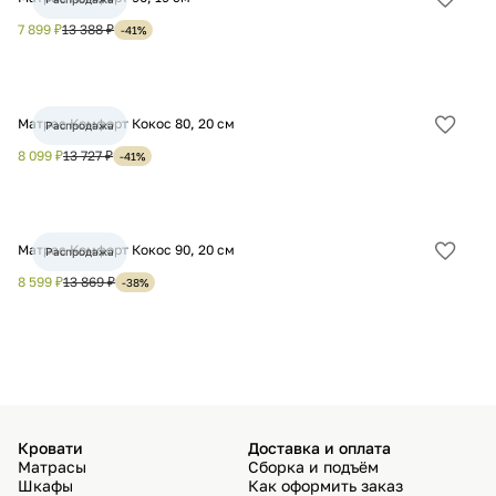
Добав
в
7 899 ₽
13 388 ₽
-41%
избра
Матрас Комфорт Кокос 80, 20 см
Распродажа
Добав
в
8 099 ₽
13 727 ₽
-41%
избра
Матрас Комфорт Кокос 90, 20 см
Распродажа
Добав
в
8 599 ₽
13 869 ₽
-38%
избра
Кровати
Доставка и оплата
Матрасы
Сборка и подъём
Шкафы
Как оформить заказ