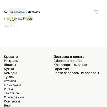
Комод Фиеста, венге/дуб
Ко
Распродажа
Добав
в
6 499 ₽
10 482 ₽
8 
-38%
Хит
избра
85x87x50
8
Кровати
Доставка и оплата
Матрасы
Сборка и подъём
Шкафы
Как оформить заказ
Кухни
Гарантия
Комоды
Часто задаваемые вопросы
Тумбы
Стенки
Прихожие
ИКЕА
Текстиль
О компании
Контакты
Блог