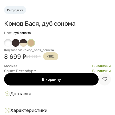
Распродажа
Комод Бася, дуб сонома
Цвет:
дуб сонома
Код товара: комод_бася_сонома
8 699 ₽
14 031 ₽
-38%
Москва:
В наличии
Санкт-Петербург:
В наличии
В корзину
Доба
в
избр
Доставка
Характеристики