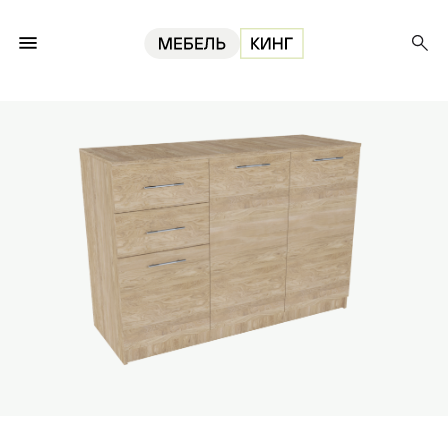
Главная
Комоды
Комод Бася, дуб сонома