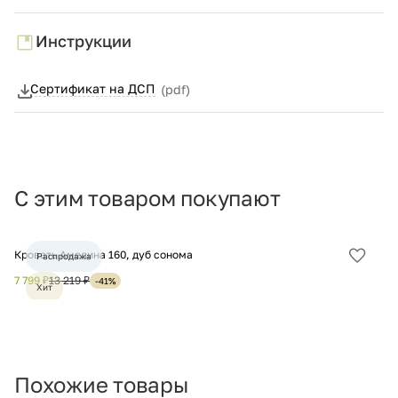
Инструкции
Сертификат на ДСП
(pdf)
С этим товаром покупают
Кровать Амелина 160, дуб сонома
Шк
Распродажа
Добав
в
7 799 ₽
13 219 ₽
21
-41%
Хит
избра
Похожие товары