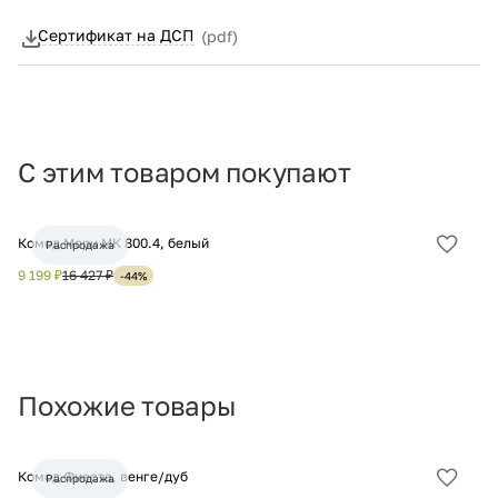
Сертификат на ДСП
(pdf)
С этим товаром покупают
Комод Мори МК 800.4, белый
Шк
Распродажа
Добав
в
9 199 ₽
16 427 ₽
12
-44%
избра
Похожие товары
Комод Фиеста, венге/дуб
Ко
Распродажа
Добав