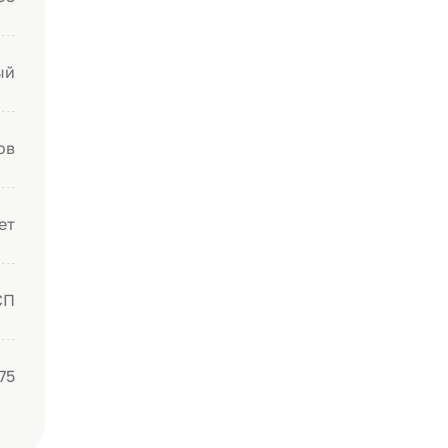
ый
ов
ет
СП
75