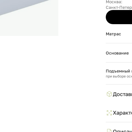
Москва:
Санкт-Петер
Матрас
Основание
Подъемный 
при выборе ос
Достав
Характ
Описа