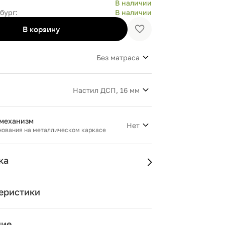
В наличии
бург:
В наличии
В корзину
Добавить
в
избранное
Без матраса
Настил ДСП, 16 мм
механизм
Нет
нования на металлическом каркасе
ка
еристики
ние