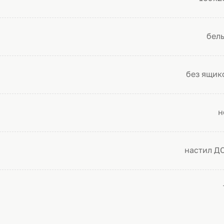
бел
без ящик
н
настил Д