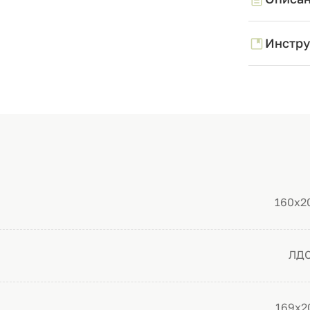
Инстру
160х2
ЛД
169х2