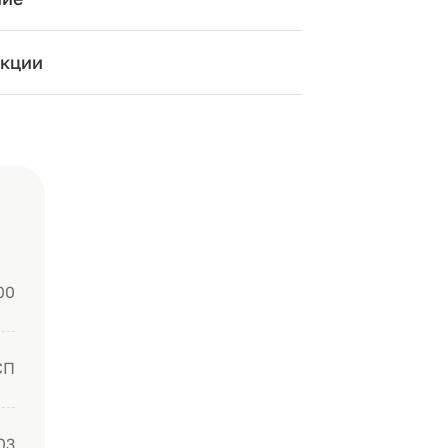
кции
00
СП
03