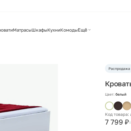
Ещё
ровати
Матрасы
Шкафы
Кухни
Комоды
Распродажа
Кровать
Цвет:
белый
Код товара:
7 799 ₽
1