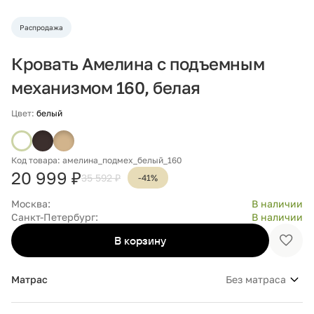
Распродажа
Кровать Амелина с подъемным
механизмом 160, белая
Цвет:
белый
Код товара: амелина_подмех_белый_160
20 999 ₽
35 592 ₽
-41%
Москва:
В наличии
Санкт-Петербург:
В наличии
В корзину
Доба
в
избр
Матрас
Без матраса