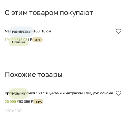
С этим товаром покупают
Матрас Виртуоз 160, 18 см
Ма
Распродажа
Добав
в
10 999 ₽
18 031 ₽
15
-39%
Новинка
избра
Хит
Похожие товары
Кровать Саломея 160 с ящиками и матрасом ТФК, дуб сонома
Кр
Новинка
Добав
в
25 999 ₽
53 059 ₽
22
-51%
избра
160x200
1