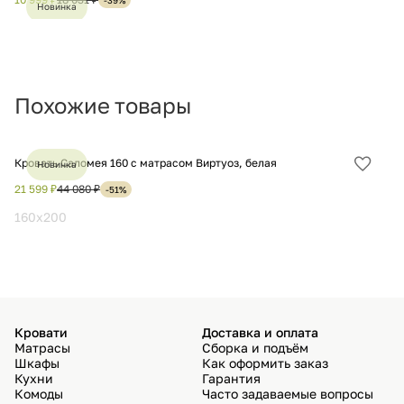
Новинка
избра
Хит
Похожие товары
Кровать Саломея 160 с матрасом Виртуоз, белая
Ме
Новинка
Добав
в
21 599 ₽
44 080 ₽
10
-51%
избра
160x200
1
Кровати
Доставка и оплата
Матрасы
Сборка и подъём
Шкафы
Как оформить заказ
Кухни
Гарантия
Комоды
Часто задаваемые вопросы