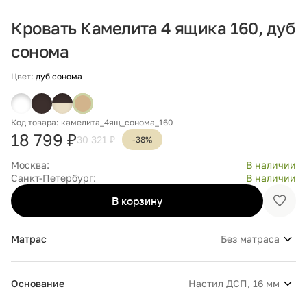
Кровать Камелита 4 ящика 160, дуб
сонома
Цвет:
дуб сонома
Код товара: камелита_4ящ_сонома_160
18 799 ₽
30 321 ₽
-38%
Москва:
В наличии
Санкт-Петербург:
В наличии
В корзину
Доба
в
избр
Матрас
Без матраса
Основание
Настил ДСП, 16 мм