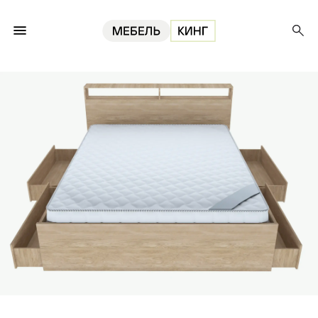
Главная
Кровати
Кровать Камелита 4 ящика 160, дуб сонома