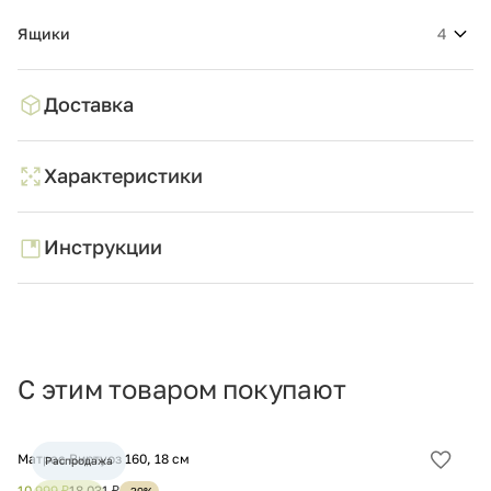
Ящики
4
Доставка
Характеристики
Инструкции
С этим товаром покупают
Матрас Виртуоз 160, 18 см
Ма
Распродажа
Добав
в
10 999 ₽
18 031 ₽
15
-39%