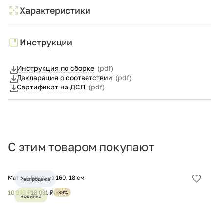
Характеристики
Инструкции
Инструкция по сборке
(pdf)
Декларация о соответствии
(pdf)
Сертификат на ДСП
(pdf)
С этим товаром покупают
Матрас Виртуоз 160, 18 см
Ма
Распродажа
Добав
в
10 999 ₽
18 031 ₽
15
-39%
Новинка
избра
Хит