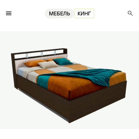
Главная
Кровати
Кровать Саломея 160, венге/дуб