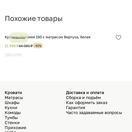
Похожие товары
Кровать Саломея 160 с матрасом Виртуоз, белая
Ме
Новинка
Добав
в
21 599 ₽
44 080 ₽
10
-51%
избра
160x200
1
Кровати
Доставка и оплата
Матрасы
Сборка и подъём
Шкафы
Как оформить заказ
Кухни
Гарантия
Комоды
Часто задаваемые вопросы
Тумбы
Стенки
Прихожие