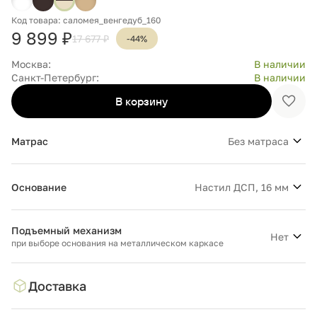
Код товара: саломея_венгедуб_160
9 899 ₽
17 677 ₽
-44%
Москва:
В наличии
Санкт-Петербург:
В наличии
В корзину
Доба
в
избр
Матрас
Без матраса
Основание
Настил ДСП, 16 мм
Подъемный механизм
Нет
при выборе основания на металлическом каркасе
Доставка