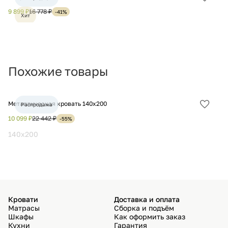
Добав
в
9 899 ₽
16 778 ₽
14
-41%
Хит
избра
Похожие товары
Металлическая кровать 140х200
Кр
Распродажа
Добав
в
10 099 ₽
22 442 ₽
7 
-55%
избра
140x200
1
Кровати
Доставка и оплата
Матрасы
Сборка и подъём
Шкафы
Как оформить заказ
Кухни
Гарантия