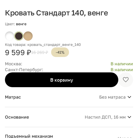
Кровать Стандарт 140, венге
Цвет:
венге
Код товара: кровать_стандарт_венге_140
9 599 ₽
16 269 ₽
-41%
Москва:
В наличии
Санкт-Петербург:
В наличии
В корзину
Доба
в
избр
Матрас
Без матраса
Основание
Настил ДСП, 16 мм
Подъемный механизм