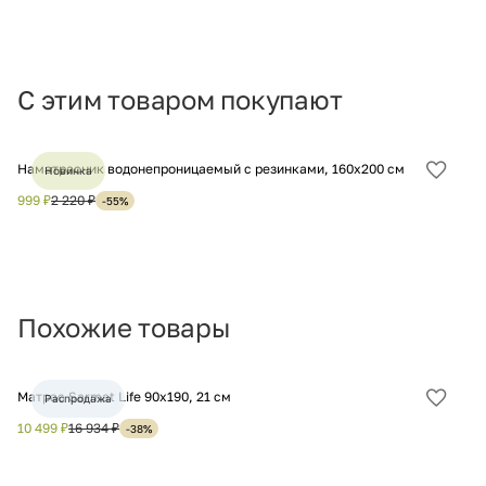
С этим товаром покупают
Наматрасник водонепроницаемый с резинками, 160х200 см
На
Новинка
Добав
в
999 ₽
2 220 ₽
1 
-55%
избра
Похожие товары
Матрас Sarmat Life 90х190, 21 см
Ма
Распродажа
Добав
в
10 499 ₽
16 934 ₽
18
-38%
избра