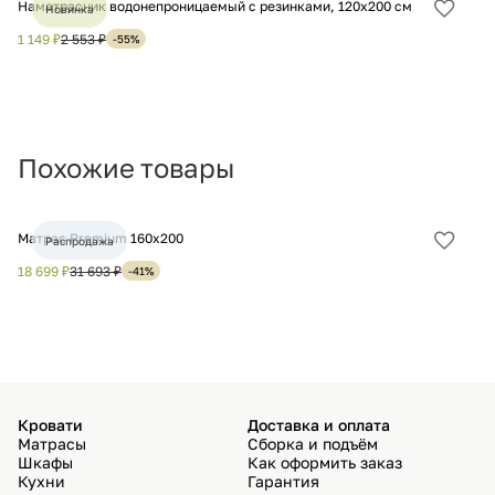
Наматрасник водонепроницаемый с резинками, 120х200 см
На
Новинка
Добав
в
1 149 ₽
2 553 ₽
1 
-55%
избра
Похожие товары
Матрас Premium 160х200
Ма
Распродажа
Добав
в
18 699 ₽
31 693 ₽
10
-41%
избра
Кровати
Доставка и оплата
Матрасы
Сборка и подъём
Шкафы
Как оформить заказ
Кухни
Гарантия