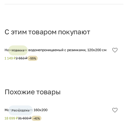
С этим товаром покупают
Наматрасник водонепроницаемый с резинками, 120х200 см
На
Новинка
Добав
в
1 149 ₽
2 553 ₽
1 
-55%
избра
Похожие товары
Матрас Premium 160х200
Ма
Распродажа
Добав
в
18 699 ₽
31 693 ₽
10
-41%
избра