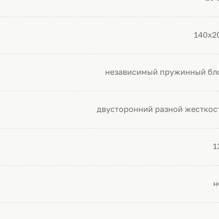
140х2
независимый пружинный бл
двусторонний разной жесткос
1
н