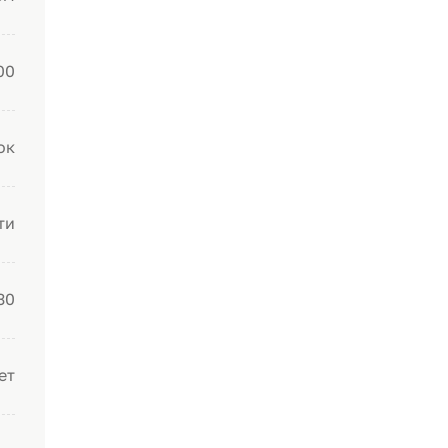
00
ок
ти
30
ет