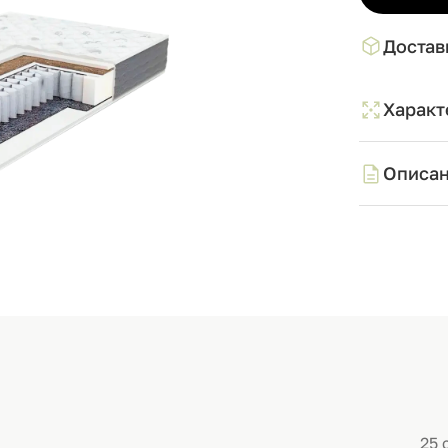
Достав
Характ
Описа
25 