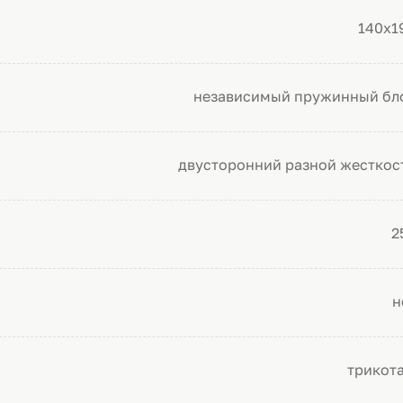
140х1
независимый пружинный бл
двусторонний разной жесткос
2
н
трикот