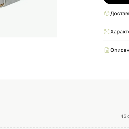
Достав
Характ
Описа
45 