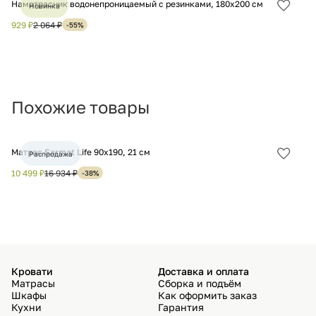
Наматрасник водонепроницаемый с резинками, 180х200 см
На
Новинка
Добав
в
929 ₽
2 064 ₽
1 
-55%
избра
Похожие товары
Матрас Sarmat Life 90х190, 21 см
Ма
Распродажа
Добав
в
10 499 ₽
16 934 ₽
18
-38%
избра
Кровати
Доставка и оплата
Матрасы
Сборка и подъём
Шкафы
Как оформить заказ
Кухни
Гарантия