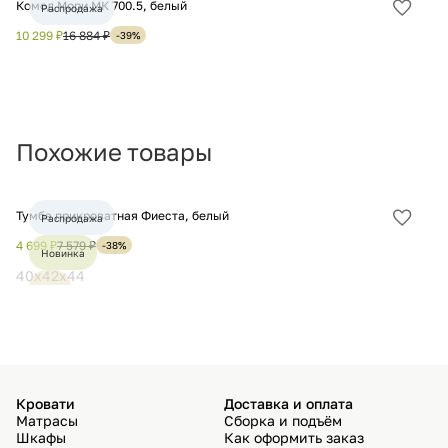
Комод Мори МК 700.5, белый
Ко
Распродажа
Добав
в
10 299 ₽
16 884 ₽
9 
-39%
избра
Похожие товары
Тумба прикроватная Фиеста, белый
Ту
Распродажа
Добав
в
4 699 ₽
7 579 ₽
4 
-38%
Новинка
избра
40x42x44
4
Хит
Кровати
Доставка и оплата
Матрасы
Сборка и подъём
Шкафы
Как оформить заказ