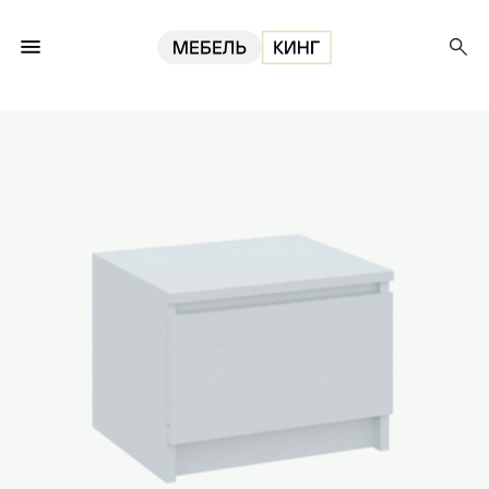
Главная
Тумбы
Тумба прикроватная Мори ТПМ 400.1, белый