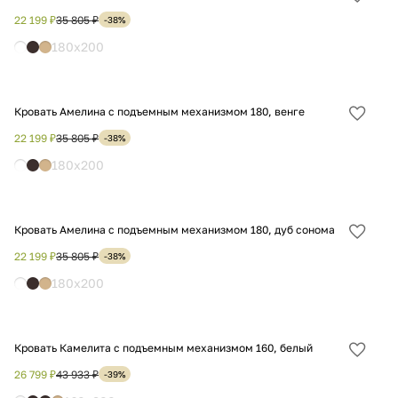
Добав
в
22 199 ₽
35 805 ₽
-38%
избра
180x200
Кровать Амелина с подъемным механизмом 180, венге
Добав
в
22 199 ₽
35 805 ₽
-38%
избра
180x200
Кровать Амелина с подъемным механизмом 180, дуб сонома
Добав
в
22 199 ₽
35 805 ₽
-38%
избра
180x200
Кровать Камелита с подъемным механизмом 160, белый
Добав
в
26 799 ₽
43 933 ₽
-39%
избра