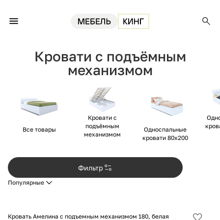
Главная
Кровати
Кровати с подъёмным механизмом
Кровати с подъёмным
механизмом
Одн
Кровати с
кров
подъёмным
Все товары
Односпальные
механизмом
кровати 80х200
Фильтр
Популярные
Кровать Амелина с подъемным механизмом 180, белая