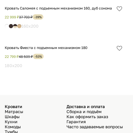
Кровать Саломея с подъемным механизмом 160, дуб сонома
Добав
в
22 999 ₽
37 703 ₽
-39%
избра
160x200
Кровать Фиеста с подъемным механизмом 180
Добав
в
22 799 ₽
48 509 ₽
-53%
избра
180x200
Кровати
Доставка и оплата
Матрасы
Сборка и подъём
Шкафы
Как оформить заказ
Кухни
Гарантия
Комоды
Часто задаваемые вопросы
Тумбы