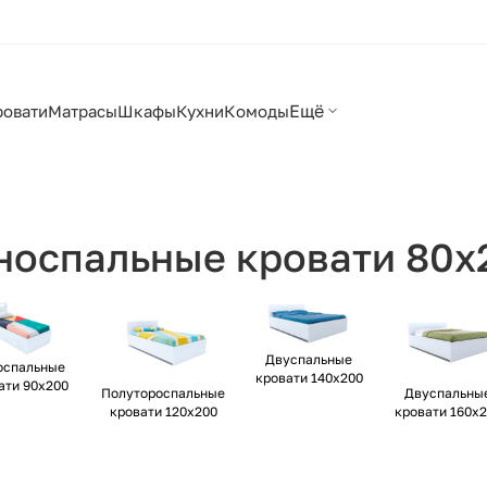
Ещё
ровати
Матрасы
Шкафы
Кухни
Комоды
носпальные кровати 80х
Двуспальные
оспальные
кровати 140х200
ати 90х200
Полутороспальные
Двуспальны
кровати 120х200
кровати 160х