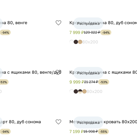
на 80, венге
Кровать Амелина 80, дуб соно
Распродажа
Добавить
в
7 999 ₽
129 022 ₽
-94%
-94%
избранное
80x200
на с ящиками 80, венге/дуб
Кровать Амелина с ящиками 80
Распродажа
Добавить
в
9 999 ₽
21 274 ₽
-53%
-53%
избранное
0
80x200
арт 80, дуб сонома
Металлическая кровать 80х20
Распродажа
Добавить
в
7 199 ₽
15 998 ₽
-94%
-55%
избранное