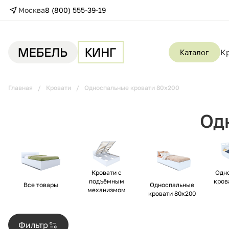
Москва
8 (800) 555-39-19
Каталог
К
Главная
Кровати
Односпальные кровати 80х200
Од
Одн
Кровати с
кров
подъёмным
Все товары
Односпальные
механизмом
кровати 80х200
Фильтр