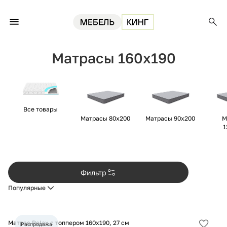
Главная
Матрасы
Матрасы 160х190
Матрасы 160х190
Все товары
Матрасы 80х200
Матрасы 90х200
М
1
Фильтр
Популярные
Матрас Relax с топпером 160х190, 27 см
Распродажа