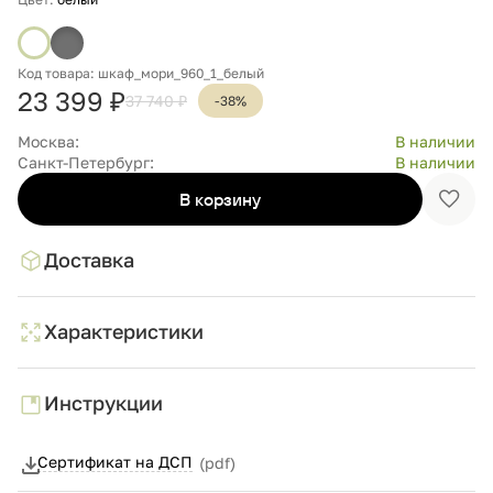
Код товара: шкаф_мори_960_1_белый
23 399 ₽
37 740 ₽
-38%
Москва:
В наличии
Санкт-Петербург:
В наличии
В корзину
Доба
в
избр
Доставка
Характеристики
Инструкции
Сертификат на ДСП
(pdf)