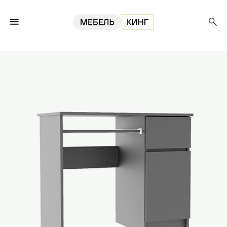
Главная
ИКЕА
Стол Мори МС-1, графит