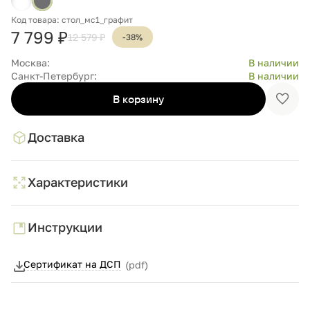
Код товара: стол_мс1_графит
7 799 ₽
12 579 ₽
-38%
Москва:
В наличии
Санкт-Петербург:
В наличии
В корзину
Доба
в
избр
Доставка
Характеристики
Инструкции
Сертификат на ДСП
(pdf)