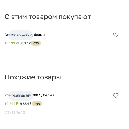
С этим товаром покупают
Стол Мори МС-2, белый
Ст
Распродажа
Добав
в
12 199 ₽
19 317 ₽
10
-37%
избра
Похожие товары
Комод Мори МК 700.5, белый
Ко
Распродажа
Добав
в
10 299 ₽
16 884 ₽
9 
-39%
избра
70x112x40
8