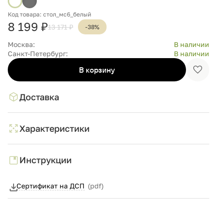
Код товара: стол_мс6_белый
8 199 ₽
13 171 ₽
-38%
Москва:
В наличии
Санкт-Петербург:
В наличии
В корзину
Доба
в
избр
Доставка
Характеристики
Инструкции
Сертификат на ДСП
(pdf)