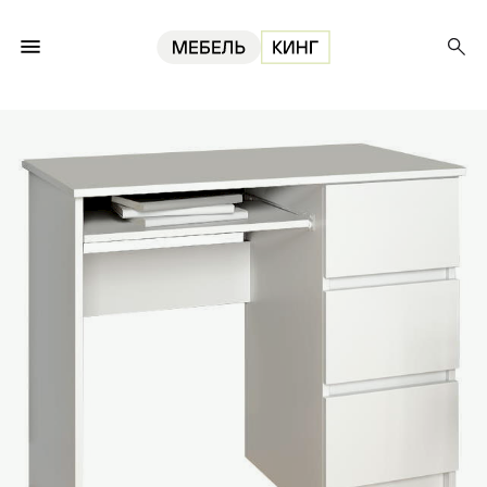
Главная
ИКЕА
Стол Мори МС-6, белый