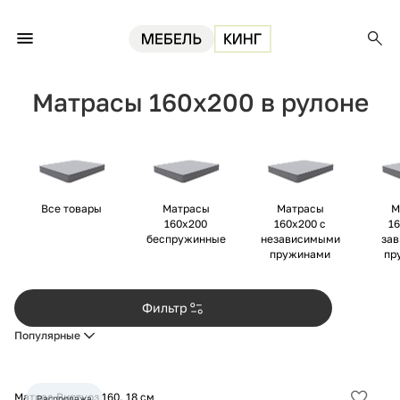
Главная
Матрасы
Матрасы 160х200
Матрасы 160х200 в рулоне
Матрасы 160х200 в рулоне
Все товары
Матрасы
Матрасы
М
160х200
160х200 с
16
беспружинные
независимыми
за
пружинами
пр
Фильтр
Популярные
Матрас Виртуоз 160, 18 см
Распродажа